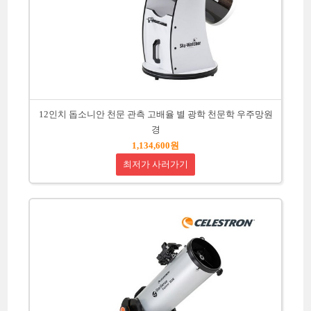
12인치 돕소니안 천문 관측 고배율 별 광학 천문학 우주망원
경
1,134,600원
최저가 사러가기