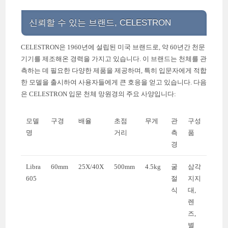
신뢰할 수 있는 브랜드, CELESTRON
CELESTRON은 1960년에 설립된 미국 브랜드로, 약 60년간 천문
기기를 제조해온 경력을 가지고 있습니다. 이 브랜드는 천체를 관
측하는 데 필요한 다양한 제품을 제공하며, 특히 입문자에게 적합
한 모델을 출시하여 사용자들에게 큰 호응을 얻고 있습니다. 다음
은 CELESTRON 입문 천체 망원경의 주요 사양입니다:
모델
구경
배율
초점
무게
관
구성
명
거리
측
품
경
Libra
60mm
25X/40X
500mm
4.5kg
굴
삼각
605
절
지지
식
대,
렌
즈,
별