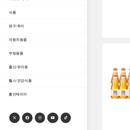
식품
완구/취미
자동차용품
주방용품
출산/유아동
헬스/건강식품
홈인테리어