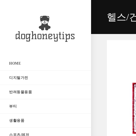
Skip
to
헬스/
content
HOME
디지털가전
반려동물용품
뷰티
생활용품
스포츠/레저