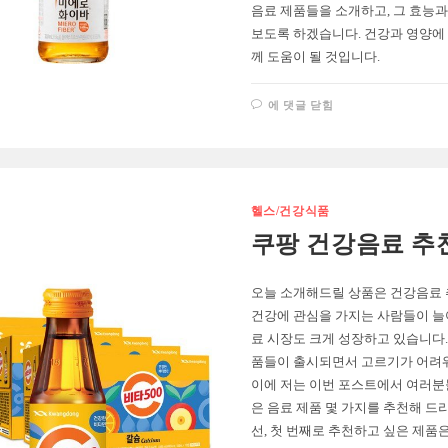
음료 제품들을 소개하고, 그 효능과
보도록 하겠습니다. 건강과 영양에
께 도움이 될 것입니다.
쿠
에 댓글 닫힘
팡
건
강
음
료
추
천
TOP
헬스/건강식품
3
쿠팡 건강음료 추천 
오늘 소개해드릴 상품은 건강음료 추천
건강에 관심을 가지는 사람들이 
료 시장도 크게 성장하고 있습니다.
품들이 출시되면서 고르기가 어려
이에 저는 이번 포스트에서 여러분
은 음료 제품 몇 가지를 추천해 드
선, 첫 번째로 추천하고 싶은 제품