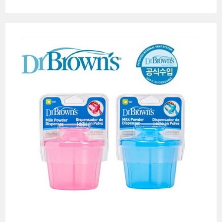
팡
놀
이
방
매
트
추
천
TOP
3