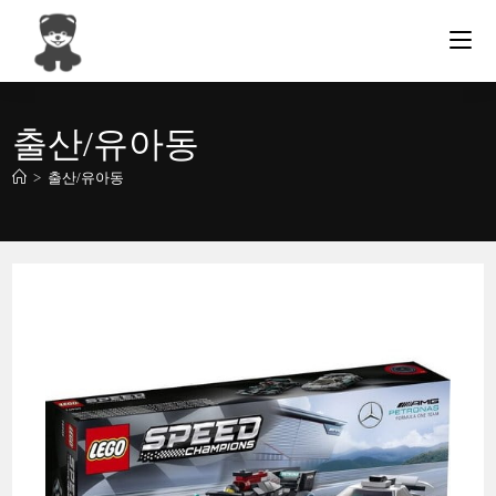
Skip
to
content
출산/유아동
>
출산/유아동