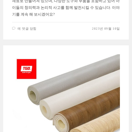
재료로 만들어져 있으며, 다양한 도구와 부품을 포함하고 있어 아
이들의 창의력과 논리적 사고를 함께 발전시킬 수 있습니다. 이야
기를 계속 해 보시겠어요?
쿠
에 댓글 닫힘
2023년 09월 10일
팡
블
록
놀
이
추
천
TOP
3