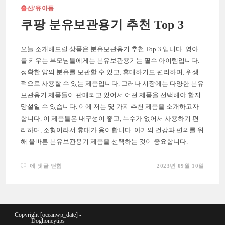
출산/유아동
쿠팡 분유보관용기 추천 Top 3
오늘 소개해드릴 상품은 분유보관용기 추천 Top 3 입니다. 영아
를 키우는 부모님들에게는 분유보관용기는 필수 아이템입니다.
정확한 양의 분유를 보관할 수 있고, 휴대하기도 편리하며, 위생
적으로 사용할 수 있는 제품입니다. 그러나 시장에는 다양한 분유
보관용기 제품들이 판매되고 있어서 어떤 제품을 선택해야 할지
망설일 수 있습니다. 이에 저는 몇 가지 추천 제품을 소개하고자
합니다. 이 제품들은 내구성이 좋고, 누수가 없어서 사용하기 편
리하며, 소형이라서 휴대가 용이합니다. 아기의 건강과 편의를 위
해 올바른 분유보관용기 제품을 선택하는 것이 중요합니다.
쿠
에 댓글 닫힘
2023년 09월 10일
팡
분
유
보
관
용
기
Copyright [oceanwp_date] -
추
Doghoneytips
천