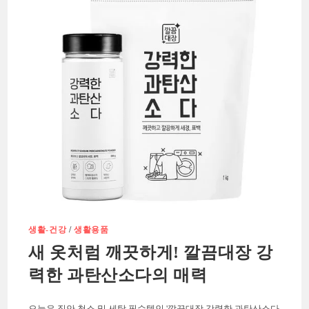
일
상
에
신
선
함
을
더
하
다!
생활-건강
/
생활용품
새 옷처럼 깨끗하게! 깔끔대장 강
력한 과탄산소다의 매력
오늘은 집안 청소 및 세탁 필수템인 '깔끔대장 강력한 과탄산소다