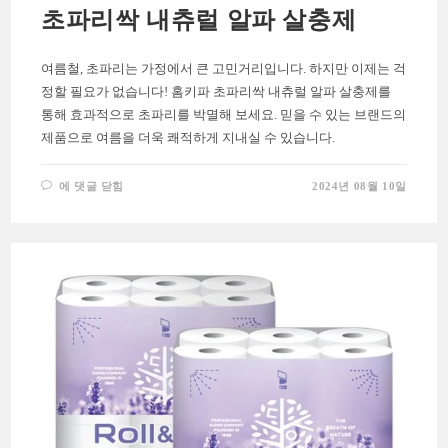
초파리싹 내츄럴 알파 살충제
여름철, 초파리는 가정에서 큰 고민거리입니다. 하지만 이제는 걱
정할 필요가 없습니다! 홈키파 초파리싹 내츄럴 알파 살충제를
통해 효과적으로 초파리를 박멸해 보세요. 믿을 수 있는 브랜드의
제품으로 여름을 더욱 쾌적하게 지내실 수 있습니다.
초
에 댓글 닫힘
2024년 08월 10일
파
리
걱
정
은
이
제
그
만!
홈
키
파
초
파
리
싹
내
츄
럴
알