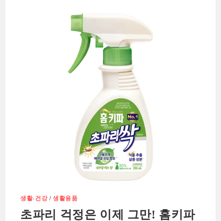
지
는
특
별
한
비
결,
탑
스
텝
도
니
블
루
캡
슐
세
탁
세
제
생활-건강
/
생활용품
초파리 걱정은 이제 그만! 홈키파