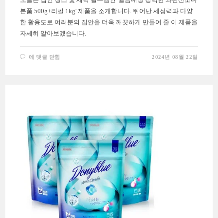
본품 500g+리필 1kg' 제품을 소개합니다. 뛰어난 세정력과 다양
한 활용도로 여러분의 집안을 더욱 깨끗하게 만들어 줄 이 제품을
자세히 알아보겠습니다.
새
에 댓글 닫힘
2024년 08월 22일
옷
처
럼
깨
끗
하
게!
깔
끔
대
장
강
력
한
과
탄
산
소
다
의
매
력