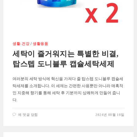
생활-건강
/
생활용품
세탁이 즐거워지는 특별한 비결,
탑스텝 도니블루 캡슐세탁세제
여러분의 세탁 방식에 혁신을 가져다 줄 탑스텝 도니블루 캡슐세
탁세제를 소개합니다. 이 세제는 간편한 사용뿐만 아니라 매혹적
인 지중해 향기를 통해 세탁 후 기분까지 상쾌하게 만들어 줍니
다.
세
에 댓글 닫힘
2024년 08월 10일
탁
이
즐
거
워