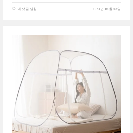
롤
에 댓글 닫힘
2024년 08월 08일
앤
롤
라
벤
더
화
장
지:
고
급
스
러
운
향
과
뛰
어
난
흡
수
력
의
완
벽
한
조
화