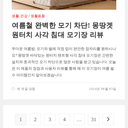
생활-건강
/
생활용품
여름철 완벽한 모기 차단! 몽땅겟
원터치 사각 침대 모기장 리뷰
무더운 여름밤, 모기와 벌레 걱정 없이 편안한 잠자리를 원하시나
요? 몽땅겟 바닥있는 원터치 텐트형 사각 침대 모기장은 간편한
설치와 효과적인 모기 차단으로 많은 사랑을 받고 있습니다. 오늘
은 이 제품의 장점과 사용자 리뷰를 통해 왜 이 모기장이 여름 필
수 아이템인지 알아보겠습니다.
여
에 댓글 닫힘
2024년 08월 05일
름
철
완
벽
한
모
기
차
1
2
3
4
…
31
Go to the ne
단!
몽