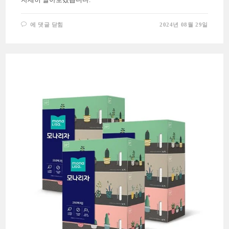
여
에 댓글 닫힘
2024년 08월 29일
름
철
필
수
아
이
템,
찢
어
지
지
않
는
폴
라
도
레
자
석
모
기
장
을
소
개
합
니
다!