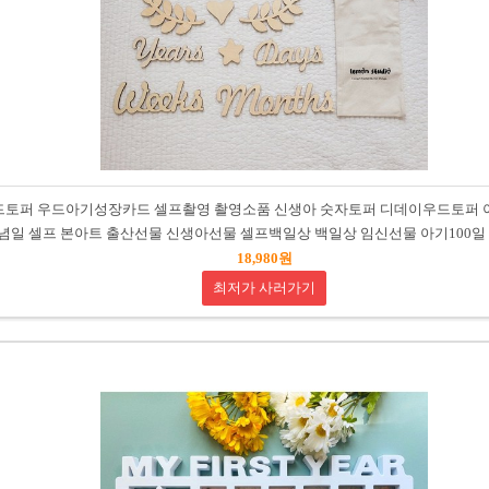
우드토퍼 우드아기성장카드 셀프촬영 촬영소품 신생아 숫자토퍼 디데이우드토퍼 
념일 셀프 본아트 출산선물 신생아선물 셀프백일상 백일상 임신선물 아기100일
18,980원
최저가 사러가기