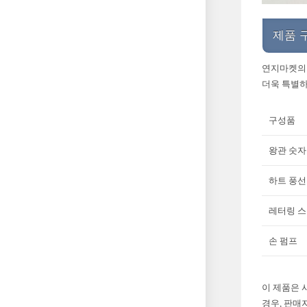
제품 
연지마켓의 
더욱 특별하
구성품
왕관 숫자
하트 풍선
레터링 
손 펌프
이 제품은 
경우, 판매