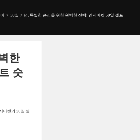
육아
>
50일 기념, 특별한 순간을 위한 완벽한 선택! 연지마켓 50일 셀프 촬영 하
완벽한
트 숫
지마켓의 50일 셀