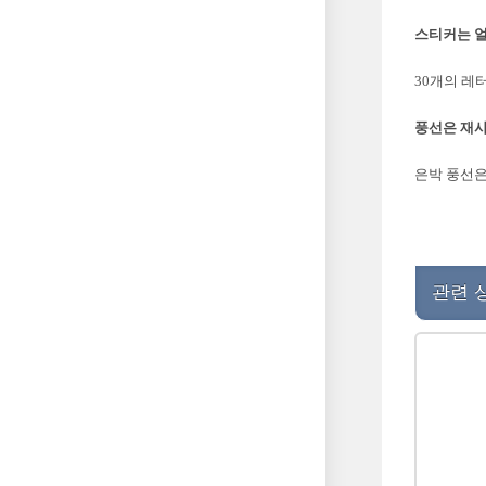
스티커는 
30개의 레
풍선은 재사
은박 풍선은
관련 