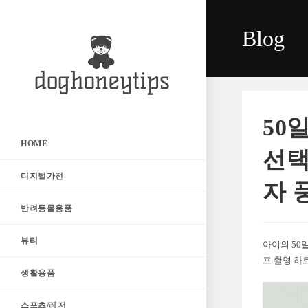
Skip
to
Blog
content
50
HOME
선택
디지털가전
자 
반려동물용품
뷰티
아이의 50
프 촬영 하
생활용품
스포츠/레저