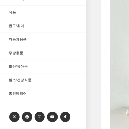
식품
완구/취미
자동차용품
주방용품
출산/유아동
헬스/건강식품
홈인테리어