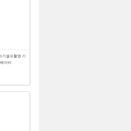
아기셀프촬영 기
 베이비