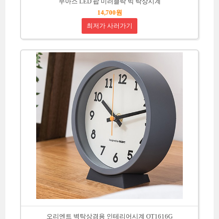
무아스 LED 팝 미러클락 빅 탁상시계
14,700원
최저가 사러가기
오리엔트 벽탁상겸용 인테리어시계 OT1616G