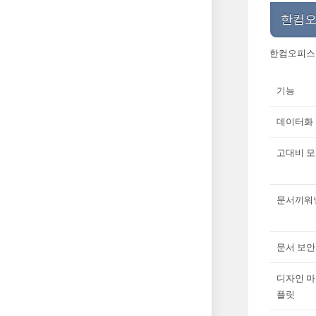
한컴오
한컴오피스 
기능
데이터화
고대비 
문서끼워
문서 보안
디자인 마
플릿