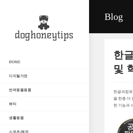
Skip
to
Blog
content
한글
HOME
및 
디지털가전
반려동물용품
한글과컴퓨터
을 한층 더
뷰티
한 기능과 
생활용품
스포츠/레저