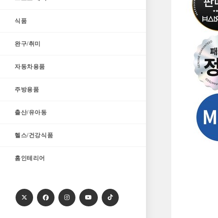
식품
완구/취미
자동차용품
주방용품
출산/유아동
헬스/건강식품
홈인테리어