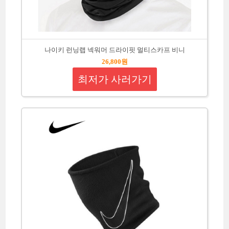
나이키 런닝랩 넥워머 드라이핏 멀티스카프 비니
26,800원
최저가 사러가기