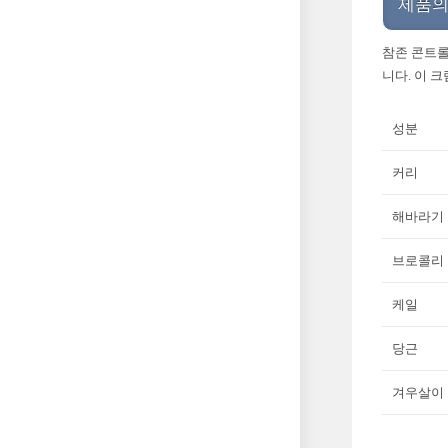
제품의
참존 콘트롤
니다. 이 
성분
커리
해바라기
브로콜리
케일
당근
겨우살이