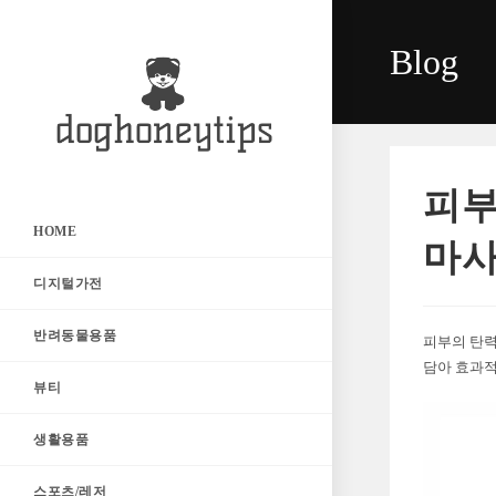
Skip
to
Blog
content
피부
HOME
마사
디지털가전
반려동물용품
피부의 탄력
담아 효과적
뷰티
생활용품
스포츠/레저