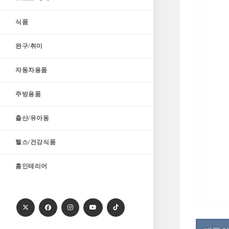
식품
완구/취미
자동차용품
주방용품
출산/유아동
헬스/건강식품
홈인테리어