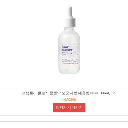
프랭클리 클로저 쫀쫀막 모공 세럼 대용량 60mL, 60ml, 1개
14,520원
최저가 사러가기