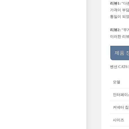
리뷰1:
“다
가격이 부담
통일이 되었
리뷰2:
“무
이러한 리뷰
제품 
벤션 CAT
모델
인터페이
커넥터 칩
사이즈