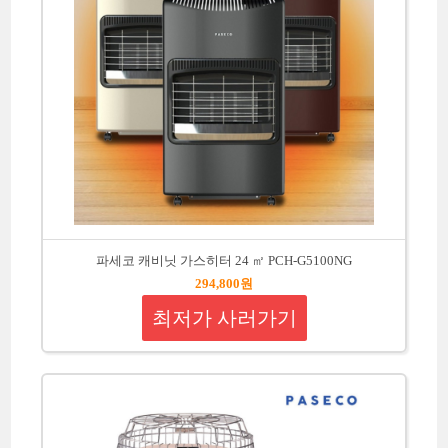
파세코 캐비닛 가스히터 24 ㎡ PCH-G5100NG
294,800원
최저가 사러가기