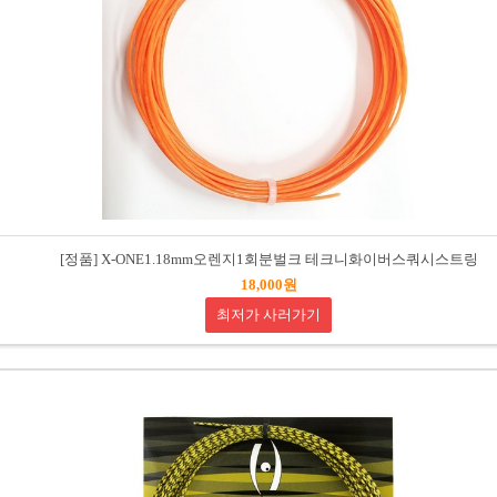
[정품] X-ONE1.18mm오렌지1회분벌크 테크니화이버스쿼시스트링
18,000원
최저가 사러가기