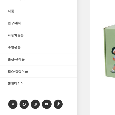
식품
완구/취미
자동차용품
주방용품
출산/유아동
헬스/건강식품
홈인테리어