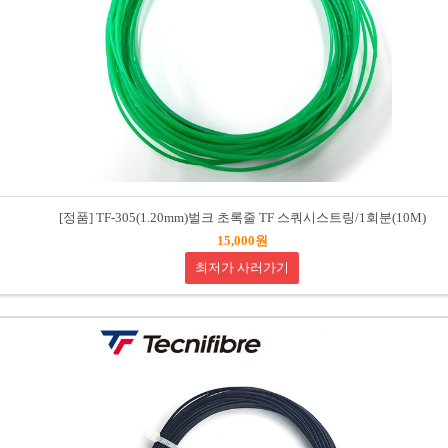
[정품] TF-305(1.20mm)벌크 초록줄 TF 스쿼시스트링/1회분(10M)
15,000원
최저가 사러가기