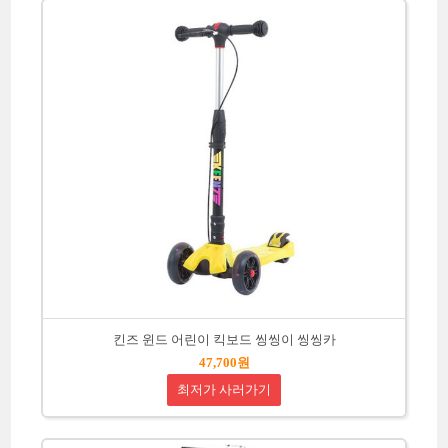
킨즈 윈드 어린이 킥보드 씽씽이 씽씽카
47,700원
최저가 사러가기