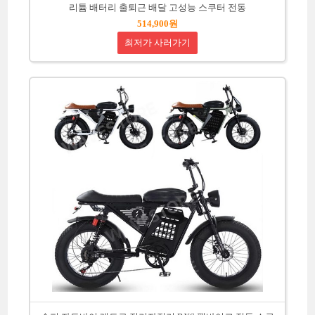
리튬 배터리 출퇴근 배달 고성능 스쿠터 전동
514,900원
최저가 사러가기