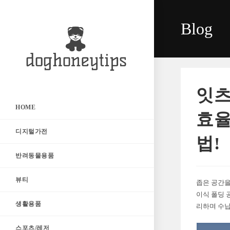
Skip
to
Blog
content
잇츠
HOME
효율
디지털가전
법!
반려동물용품
뷰티
좁은 공간을
이식 폴딩 
생활용품
리하며 수납
스포츠/레저