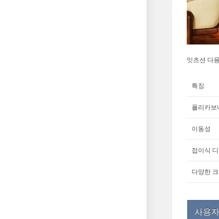
잇츠션 다용
특징
폴리카보
이동성
접이식 
다양한 
사용자