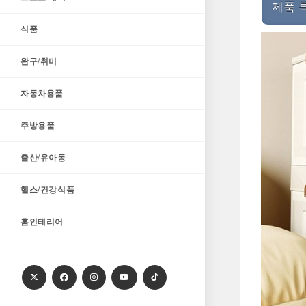
제품 
식품
완구/취미
자동차용품
주방용품
출산/유아동
헬스/건강식품
홈인테리어