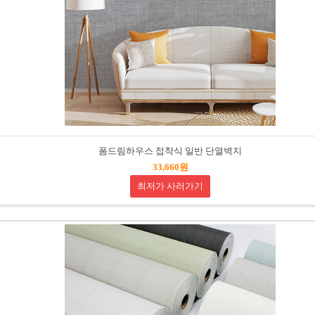
폼드림하우스 접착식 일반 단열벽지
33,660원
최저가 사러가기