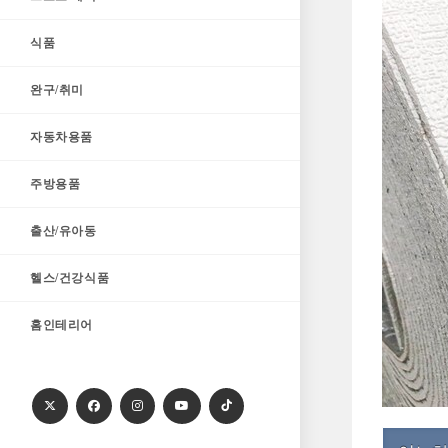
식품
완구/취미
자동차용품
주방용품
출산/유아동
헬스/건강식품
홈인테리어