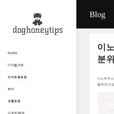
Skip
to
Blog
content
이노
HOME
분위
디지털가전
반려동물용품
이노하우스의
들에게 안성
뷰티
생활용품
스포츠/레저