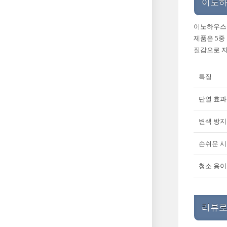
이노하
이노하우스 
제품은 5중
질감으로 자
특징
단열 효과
변색 방지
손쉬운 
청소 용이
리뷰로