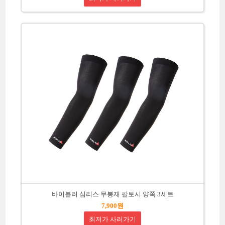
바이블러 심리스 무봉재 팔토시 양쪽 3세트
7,900원
최저가 사러가기