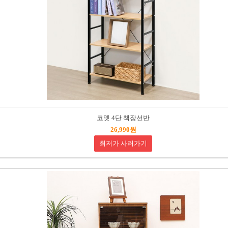
코멧 4단 책장선반
26,990원
최저가 사러가기