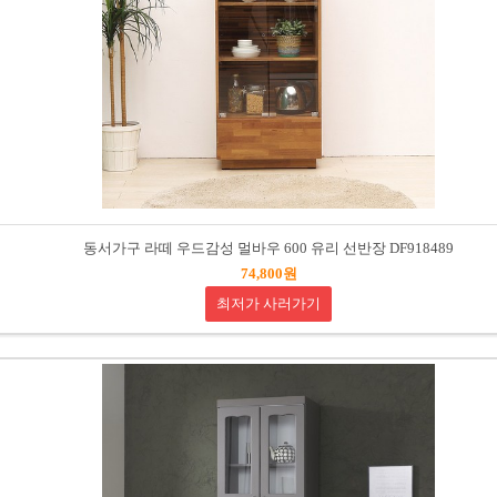
동서가구 라떼 우드감성 멀바우 600 유리 선반장 DF918489
74,800원
최저가 사러가기