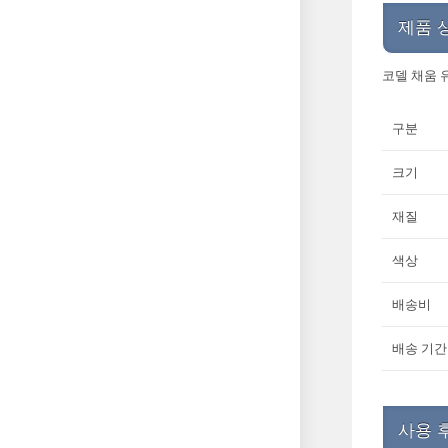
제품 
코델 채움 
구분
크기
재질
색상
배송비
배송 기간
사용 