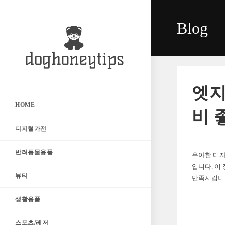
Skip
to
Blog
content
엣지
HOME
비 
디지털가전
반려동물용품
우아한 디자
입니다. 이
뷰티
만족시킵니
생활용품
스포츠/레저