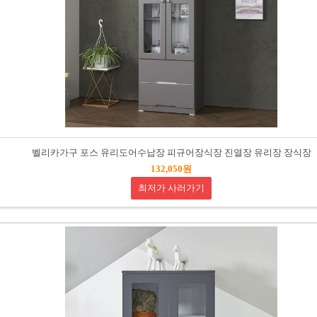
벨리카가구 포스 유리도어수납장 피규어장식장 진열장 유리장 장식장
132,050원
최저가 사러가기