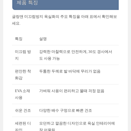
제품 특징
글랑앤 미끄럼방지 욕실화의 주요 특징을 아래 표에서 확인해보
세요.
특징
설명
미끄럼 방
강력한 마찰력으로 안전하게, 30도 경사에서
지
도 사용 가능
편안한 착
두툼한 두께로 발 바닥에 무리가 없음
화감
EVA 소재
가벼워 사용이 편리하고 물때 걱정 없음
사용
쉬운 건조
다양한 배수 구멍으로 빠른 건조
세련된 디
모던하고 깔끔한 디자인으로 욕실 인테리어에
자인
잘 어울림