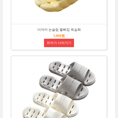
더자카 논슬립 물빠짐 욕실화
5,900원
최저가 사러가기