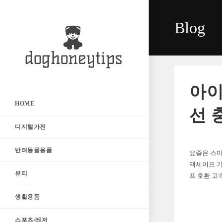
Skip
to
Blog
content
아이
HOME
선 충
디지털가전
반려동물용품
요즘은 스마
맥세이프 기
뷰티
프 호환 고
생활용품
스포츠/레저