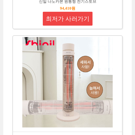
신일 나노카본 원통형 전기스토브
94,410원
최저가 사러가기