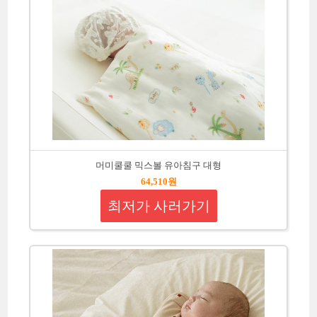
머미쿨쿨 믹스볼 유아침구 대형
64,510원
최저가 사러가기