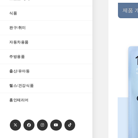
제품 
식품
완구/취미
자동차용품
주방용품
출산/유아동
헬스/건강식품
홈인테리어