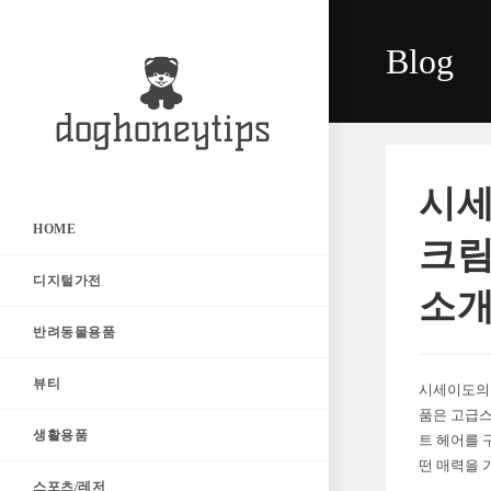
Skip
to
Blog
content
시세
HOME
크림
디지털가전
소
반려동물용품
뷰티
시세이도의 
품은 고급스
생활용품
트 헤어를 
떤 매력을 
스포츠/레저