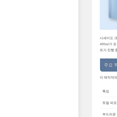
시세이도 크
400ml가
트가 진행 
주요 
이 매직약의
특징
듀얼 퍼
부드러운