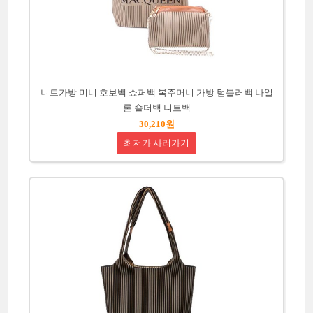
니트가방 미니 호보백 쇼퍼백 복주머니 가방 텀블러백 나일
론 숄더백 니트백
30,210원
최저가 사러가기