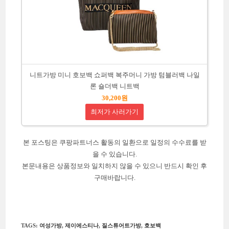
니트가방 미니 호보백 쇼퍼백 복주머니 가방 텀블러백 나일
론 숄더백 니트백
30,200원
최저가 사러가기
본 포스팅은 쿠팡파트너스 활동의 일환으로 일정의 수수료를 받
을 수 있습니다.
본문내용은 상품정보와 일치하지 않을 수 있으니 반드시 확인 후
구매바랍니다.
TAGS
:
여성가방
,
제이에스티나
,
질스튜어트가방
,
호보백