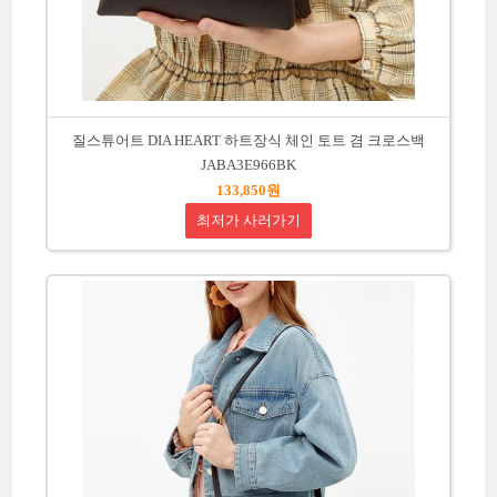
질스튜어트 DIA HEART 하트장식 체인 토트 겸 크로스백
JABA3E966BK
133,850원
최저가 사러가기