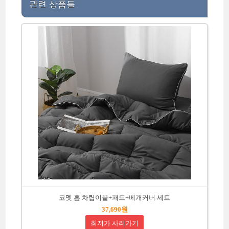
관련 상품들
코멧 홈 차렵이불+패드+베개커버 세트
37,690원
최저가 사러가기