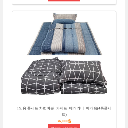
1인용 풀세트 차렵이불+카페트+베개커버+베개솜(4종풀세
트)
36,000원