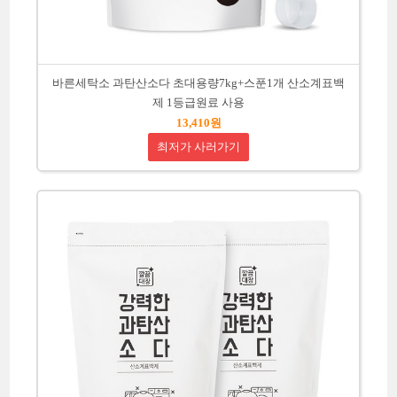
바른세탁소 과탄산소다 초대용량7kg+스푼1개 산소계표백
제 1등급원료 사용
13,410원
최저가 사러가기