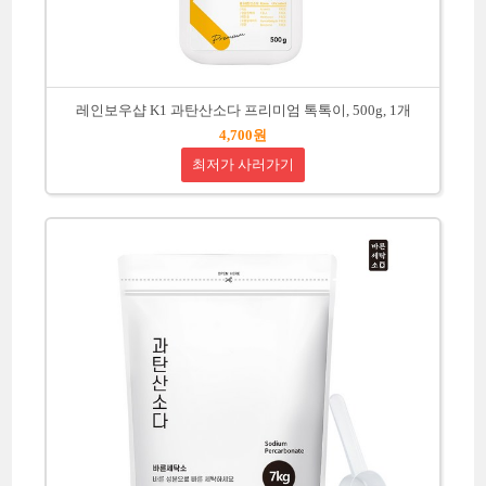
레인보우샵 K1 과탄산소다 프리미엄 톡톡이, 500g, 1개
4,700원
최저가 사러가기