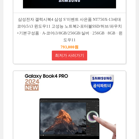
삼성전자 갤럭시북4 삼성 S’이벤트 사은품 NT750X-13세대
코어i5/i3 윈도우11 고성능 노트북2-포터블SSD/허브/파우치
+기본구성품 · A-코어i3/8GB/256GB/실버 · 256GB · 8GB · 윈
도우11
793,000원
최저가 사러가기