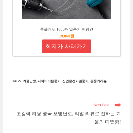
홈플래닛 1800W 열풍기 히팅건
19,860원
최저가 사러가기
TAGS
:
겨울난방
,
사파이어온풍기
,
산업용전기열풍기
,
온풍기리뷰
Read
Next Post
more
초강력 히팅 영국 오방난로, 리얼 리뷰로 전하는 겨
articles
울의 따뜻함!