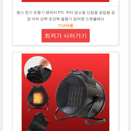
원스 전기 온풍기 팬히터 PTC 히터 업소용 산업용 공업용 공
장 야외 강력 초강력 열풍기 짐머맨 스윗플래닛
75,050원
최저가 사러가기