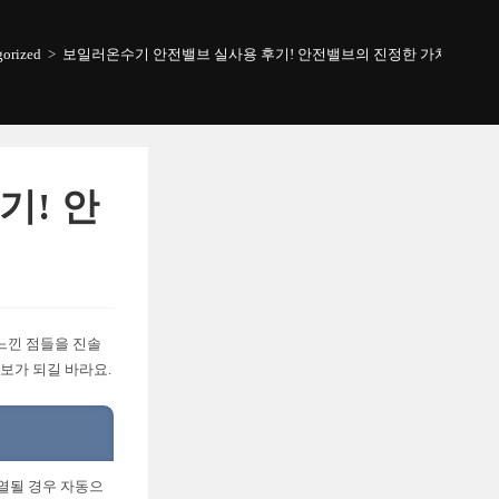
gorized
>
보일러온수기 안전밸브 실사용 후기! 안전밸브의 진정한 가치
기! 안
느낀 점들을 진솔
보가 되길 바라요.
과열될 경우 자동으