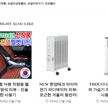
용제품
,
보일러삼방밸브
,
보일러온수기
,
안전밸브
MIGHT ALSO LIKE
년형 더쎈 차량용 벨
NEW 한양테크 타이머
THOUST
방석 리뷰 – 진솔
전기 라디에이터 리뷰:
파 가습기 리
한 사용기
포근한 겨울의 동반자!
사용
2024년 12월 27일
2024년 12월 14일
2025