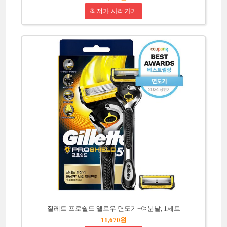
최저가 사러가기
질레트 프로쉴드 옐로우 면도기+여분날, 1세트
11,670원