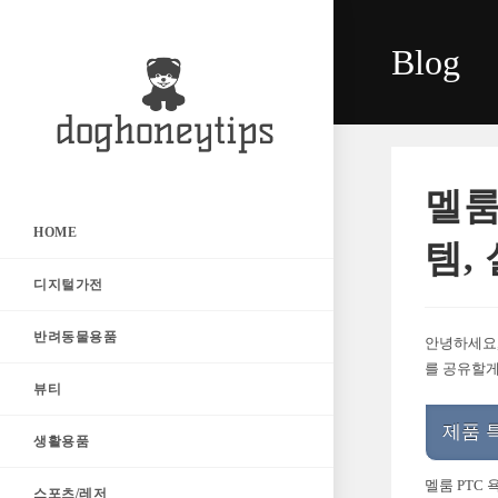
Skip
to
Blog
content
멜룸
HOME
템,
디지털가전
반려동물용품
안녕하세요,
를 공유할게
뷰티
제품 
생활용품
멜룸 PTC
스포츠/레저