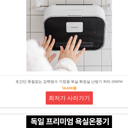
초간단 못질없는 강력방수 가정용 욕실 화장실 난방기 히터 2000W
56,690원
최저가 사러가기