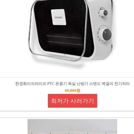
한경희이지라이프 PTC 온풍기 욕실 난방기 스탠드 벽걸이 전기히터
69,800원
최저가 사러가기