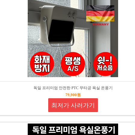
독일 프리미엄 안전한 PTC 무타공 욕실 온풍기
79,900원
최저가 사러가기