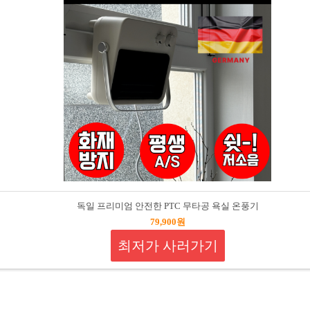
독일 프리미엄 안전한 PTC 무타공 욕실 온풍기
79,900원
최저가 사러가기