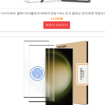
다이아큐브 갤럭시S24울트라 6H유리코팅 S-Pen 인식 잘되는 먼지제로 액정
14,200원
최저가 사러가기