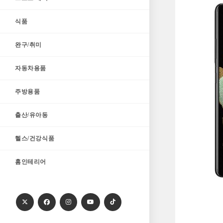
식품
완구/취미
자동차용품
주방용품
출산/유아동
헬스/건강식품
홈인테리어