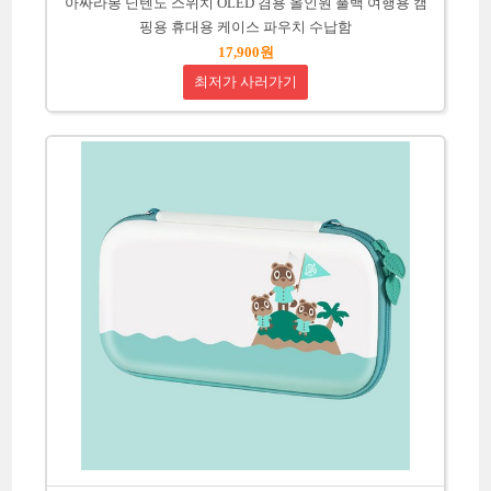
아싸라봉 닌텐도 스위치 OLED 겸용 올인원 풀백 여행용 캠
핑용 휴대용 케이스 파우치 수납함
17,900원
최저가 사러가기