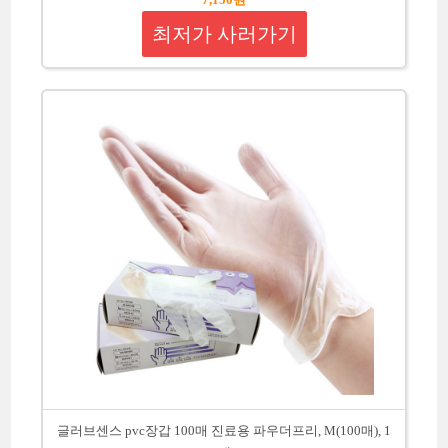
최저가 사러가기
글러브센스 pvc장갑 100매 진료용 파우더프리, M(100매), 1